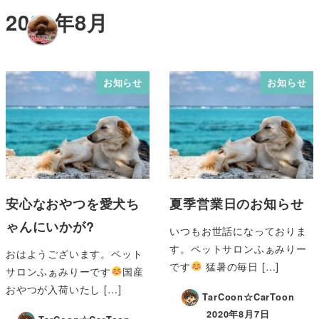
2020年8月
MENU
お知らせ
お知らせ
安心なおやつを愛犬ち
夏季営業日のお知らせ
ゃんにいかが?
いつもお世話になっておりま
す。ペットサロンふぁみりー
おはようございます。ペット
です
猛暑の毎日 […]
サロンふぁみりーです
国産
おやつが入荷いたし […]
TarCoon☆CarToon
2020年8月7日