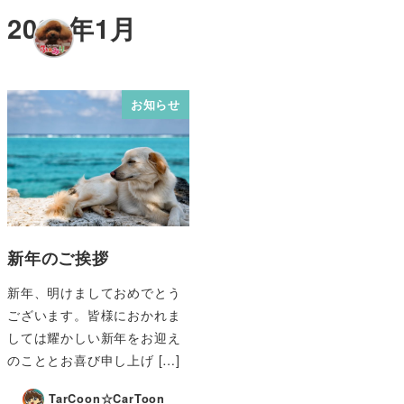
2021年1月
MENU
お知らせ
新年のご挨拶
新年、明けましておめでとう
ございます。皆様におかれま
しては耀かしい新年をお迎え
のこととお喜び申し上げ […]
TarCoon☆CarToon