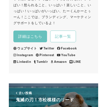
ぱい！怒られること、いっぱい！楽しいこと、い
っぱい！いっぱいがいっぱい、たーくんかーとぅ
ーん！ここでは、ブランディング、マーケティン
グサポートをしているよ！
詳細はこちら
記事一覧
ウェブサイト
Twitter
Facebook
Instagram
Pinterest
YouTube
Linkedin
Tumblr
Amazon
LINE
古い投稿
鬼滅の刃！市松模様のリード