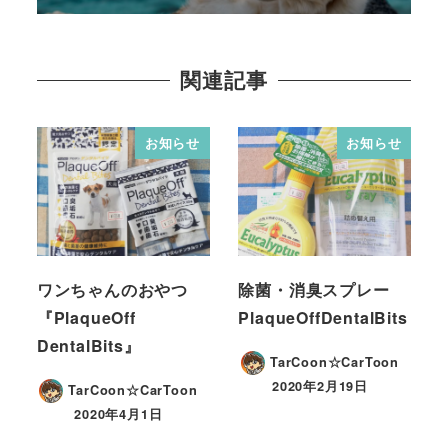
関連記事
お知らせ
お知らせ
ワンちゃんのおやつ
除菌・消臭スプレー
『PlaqueOff
PlaqueOffDentalBits
DentalBits』
TarCoon☆CarToon
2020年2月19日
TarCoon☆CarToon
2020年4月1日